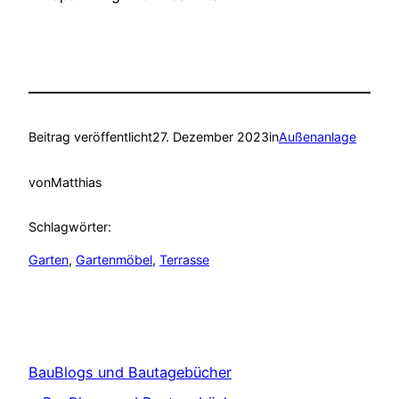
Beitrag veröffentlicht
27. Dezember 2023
in
Außenanlage
von
Matthias
Schlagwörter:
Garten
, 
Gartenmöbel
, 
Terrasse
BauBlogs und Bautagebücher