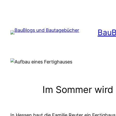
Zum
Inhalt
springen
BauB
Im Sommer wird 
In Hessen baut die Familie Reuter ein Fertigh