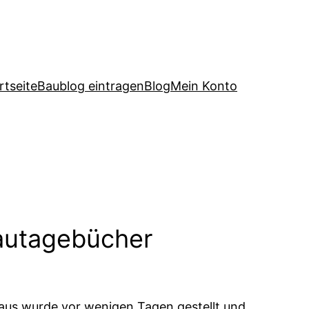
rtseite
Baublog eintragen
Blog
Mein Konto
autagebücher
aus wurde vor wenigen Tagen gestellt und