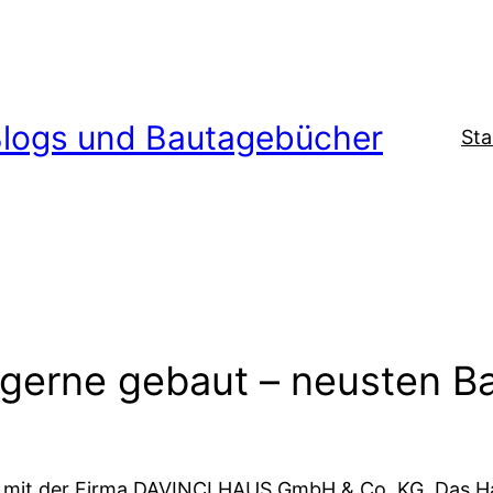
logs und Bautagebücher
Sta
gerne gebaut – neusten B
aus mit der Firma DAVINCI HAUS GmbH & Co. KG. Das H