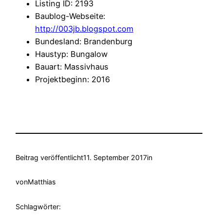
Listing ID
:
2193
Baublog-Webseite
:
http://003jb.blogspot.com
Bundesland
:
Brandenburg
Haustyp
:
Bungalow
Bauart
:
Massivhaus
Projektbeginn
:
2016
Beitrag veröffentlicht
11. September 2017
in
von
Matthias
Schlagwörter: