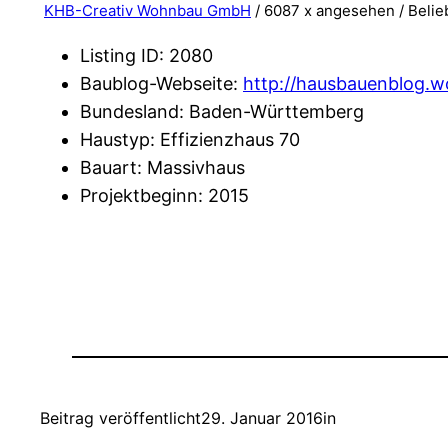
KHB-Creativ Wohnbau GmbH
/ 6087 x angesehen /
Belie
Listing ID
:
2080
Baublog-Webseite
:
http://hausbauenblog.w
Bundesland
:
Baden-Württemberg
Haustyp
:
Effizienzhaus 70
Bauart
:
Massivhaus
Projektbeginn
:
2015
Beitrag veröffentlicht
29. Januar 2016
in