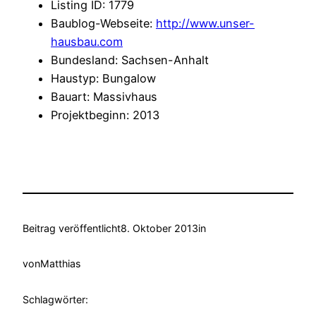
Listing ID
:
1779
Baublog-Webseite
:
http://www.unser-
hausbau.com
Bundesland
:
Sachsen-Anhalt
Haustyp
:
Bungalow
Bauart
:
Massivhaus
Projektbeginn
:
2013
Beitrag veröffentlicht
8. Oktober 2013
in
von
Matthias
Schlagwörter: