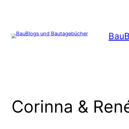
Zum
Inhalt
springen
BauB
Corinna & Ren