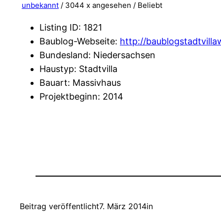
unbekannt
/ 3044 x angesehen /
Beliebt
Listing ID
:
1821
Baublog-Webseite
:
http://baublogstadtvill
Bundesland
:
Niedersachsen
Haustyp
:
Stadtvilla
Bauart
:
Massivhaus
Projektbeginn
:
2014
Beitrag veröffentlicht
7. März 2014
in