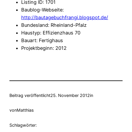
Listing ID
:
1701
Baublog-Webseite
:
http://bautagebuchfrangi.blogspot.de/
Bundesland
:
Rheinland-Pfalz
Haustyp
:
Effizienzhaus 70
Bauart
:
Fertighaus
Projektbeginn
:
2012
Beitrag veröffentlicht
25. November 2012
in
von
Matthias
Schlagwörter: