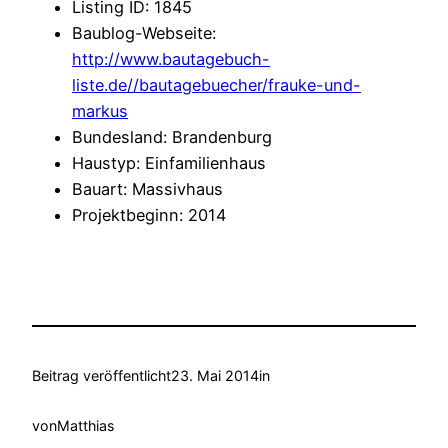
Listing ID
:
1845
Baublog-Webseite
:
http://www.bautagebuch-
liste.de//bautagebuecher/frauke-und-
markus
Bundesland
:
Brandenburg
Haustyp
:
Einfamilienhaus
Bauart
:
Massivhaus
Projektbeginn
:
2014
Beitrag veröffentlicht
23. Mai 2014
in
von
Matthias