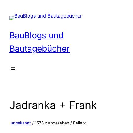
Zum
Inhalt
springen
BauBlogs und
Bautagebücher
Jadranka + Frank
unbekannt
/ 1578 x angesehen /
Beliebt