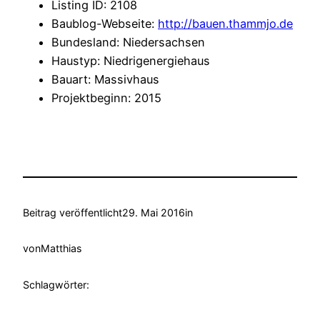
Listing ID
:
2108
Baublog-Webseite
:
http://bauen.thammjo.de
Bundesland
:
Niedersachsen
Haustyp
:
Niedrigenergiehaus
Bauart
:
Massivhaus
Projektbeginn
:
2015
Beitrag veröffentlicht
29. Mai 2016
in
von
Matthias
Schlagwörter: