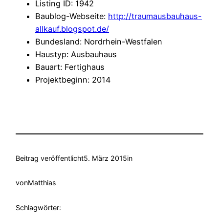
Listing ID
:
1942
Baublog-Webseite
:
http://traumausbauhaus-
allkauf.blogspot.de/
Bundesland
:
Nordrhein-Westfalen
Haustyp
:
Ausbauhaus
Bauart
:
Fertighaus
Projektbeginn
:
2014
Beitrag veröffentlicht
5. März 2015
in
von
Matthias
Schlagwörter: