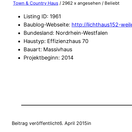
Town & Country Haus
/ 2962 x angesehen /
Beliebt
Listing ID
:
1961
Baublog-Webseite
:
http://lichthaus152-wei
Bundesland
:
Nordrhein-Westfalen
Haustyp
:
Effizienzhaus 70
Bauart
:
Massivhaus
Projektbeginn
:
2014
Beitrag veröffentlicht
6. April 2015
in