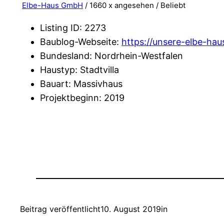
Elbe-Haus GmbH
/ 1660 x angesehen /
Beliebt
Listing ID
:
2273
Baublog-Webseite
:
https://unsere-elbe-hau
Bundesland
:
Nordrhein-Westfalen
Haustyp
:
Stadtvilla
Bauart
:
Massivhaus
Projektbeginn
:
2019
Beitrag veröffentlicht
10. August 2019
in