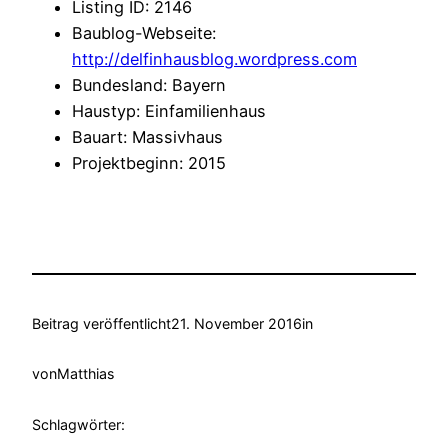
Listing ID
:
2146
Baublog-Webseite
:
http://delfinhausblog.wordpress.com
Bundesland
:
Bayern
Haustyp
:
Einfamilienhaus
Bauart
:
Massivhaus
Projektbeginn
:
2015
Beitrag veröffentlicht
21. November 2016
in
von
Matthias
Schlagwörter: