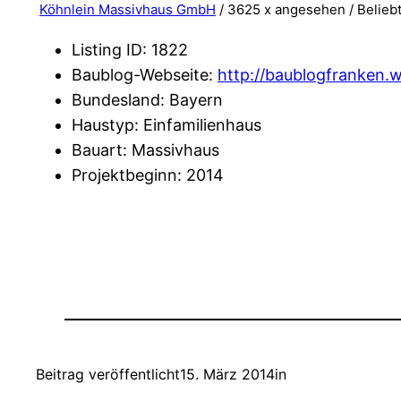
Köhnlein Massivhaus GmbH
/ 3625 x angesehen /
Belieb
Listing ID
:
1822
Baublog-Webseite
:
http://baublogfranken.
Bundesland
:
Bayern
Haustyp
:
Einfamilienhaus
Bauart
:
Massivhaus
Projektbeginn
:
2014
Beitrag veröffentlicht
15. März 2014
in