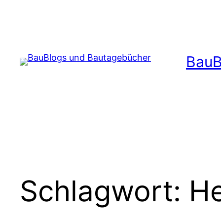
Zum
Inhalt
springen
BauB
Schlagwort:
He