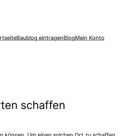
rtseite
Baublog eintragen
Blog
Mein Konto
ten schaffen
en können. Um einen solchen Ort zu schaffen,