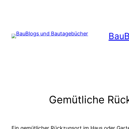
Zum
Inhalt
springen
BauB
Gemütliche Rück
Ein gemütlicher Rückzugsort im Haus oder Garte