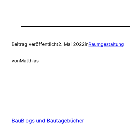
Beitrag veröffentlicht
2. Mai 2022
in
Raumgestaltung
von
Matthias
BauBlogs und Bautagebücher