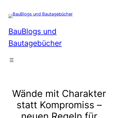
Zum
Inhalt
springen
BauBlogs und
Bautagebücher
Wände mit Charakter
statt Kompromiss –
neuen Regeln für