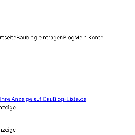
rtseite
Baublog eintragen
Blog
Mein Konto
nzeige
nzeige