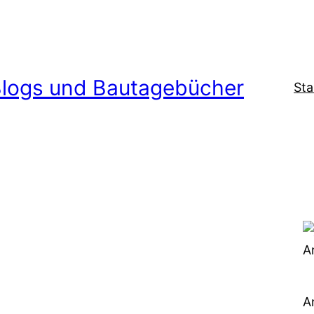
logs und Bautagebücher
Sta
A
A