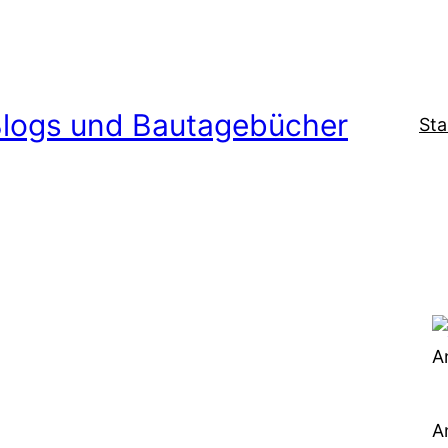
logs und Bautagebücher
Sta
A
A