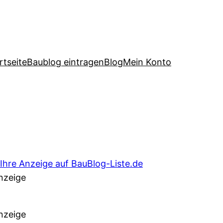
rtseite
Baublog eintragen
Blog
Mein Konto
nzeige
nzeige