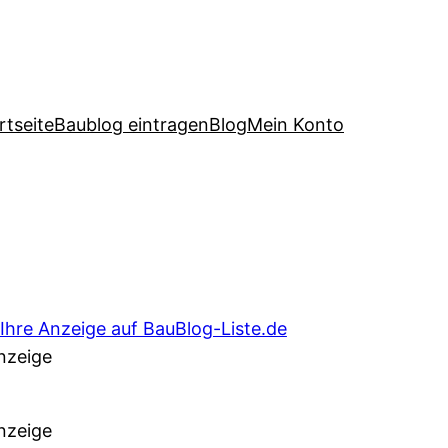
rtseite
Baublog eintragen
Blog
Mein Konto
nzeige
nzeige