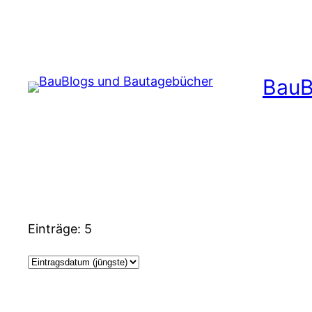
Zum
Inhalt
springen
BauB
Einträge: 5