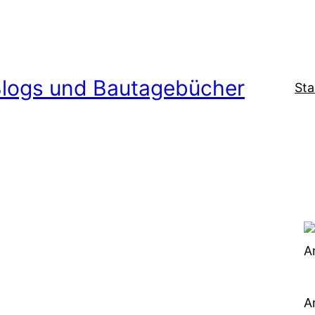
logs und Bautagebücher
Sta
A
A